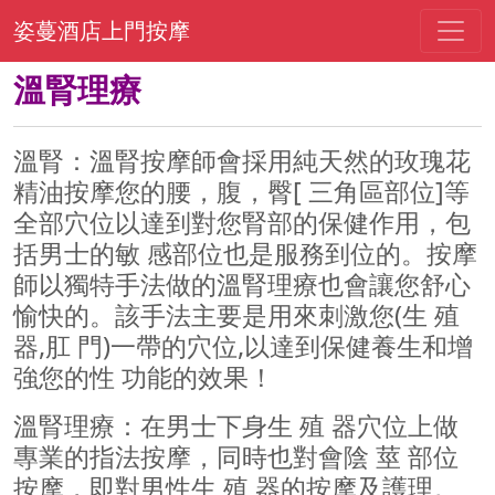
姿蔓酒店上門按摩
溫腎理療
溫腎：溫腎按摩師會採用純天然的玫瑰花
精油按摩您的腰，腹，臀[ 三角區部位]等
全部穴位以達到對您腎部的保健作用，包
括男士的敏 感部位也是服務到位的。按摩
師以獨特手法做的溫腎理療也會讓您舒心
愉快的。該手法主要是用來刺激您(生 殖
器,肛 門)一帶的穴位,以達到保健養生和增
強您的性 功能的效果！
溫腎理療：在男士下身生 殖 器穴位上做
專業的指法按摩，同時也對會陰 莖 部位
按摩，即對男性生 殖 器的按摩及護理。