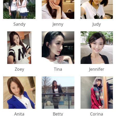
500x500
500x500
500x500
Sandy
Jenny
Judy
500x500
500x500
500x500
Zoey
Tina
Jennifer
500x500
500x500
500x500
Anita
Betty
Corina