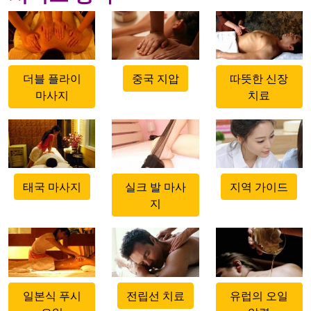
500x500
500x500
500x500
더블 플라이
중국 지압
따뜻한 신장
마사지
치료
500x500
500x500
500x500
태국 마사지
실크 발 마사
지역 가이드
지
500x500
500x500
500x500
일본식 푸시
전립선 치료
유럽의 오일