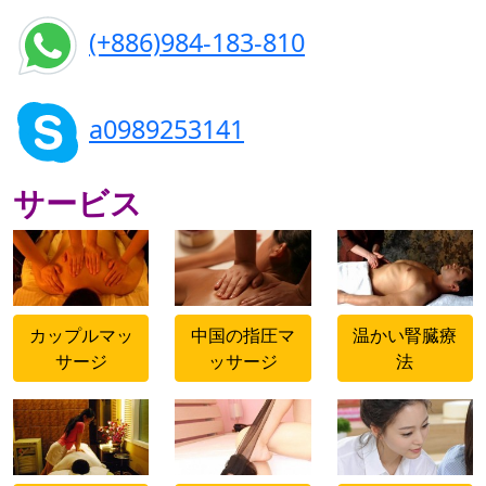
(+886)984-183-810
a0989253141
サービス
500x500
500x500
500x500
カップルマッ
中国の指圧マ
温かい腎臓療
サージ
ッサージ
法
500x500
500x500
500x500