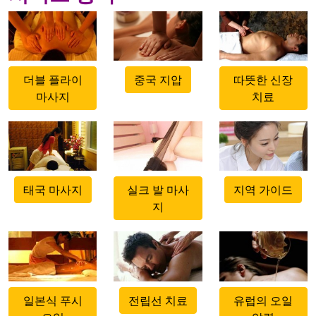
500x500
500x500
500x500
더블 플라이
중국 지압
따뜻한 신장
마사지
치료
500x500
500x500
500x500
태국 마사지
실크 발 마사
지역 가이드
지
500x500
500x500
500x500
일본식 푸시
전립선 치료
유럽의 오일