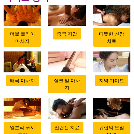
500x500
500x500
500x500
더블 플라이
중국 지압
따뜻한 신장
마사지
치료
500x500
500x500
500x500
태국 마사지
실크 발 마사
지역 가이드
지
500x500
500x500
500x500
일본식 푸시
전립선 치료
유럽의 오일