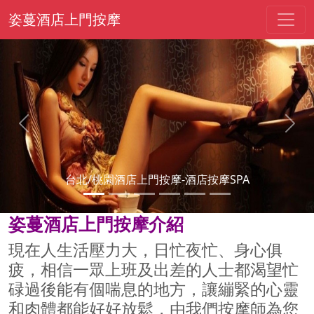
姿蔓酒店上門按摩
Previous
Next
台北派遣按摩-夫妻按摩
姿蔓酒店上門按摩介紹
現在人生活壓力大，日忙夜忙、身心俱
疲，相信一眾上班及出差的人士都渴望忙
碌過後能有個喘息的地方，讓繃緊的心靈
和肉體都能好好放鬆，由我們按摩師為您