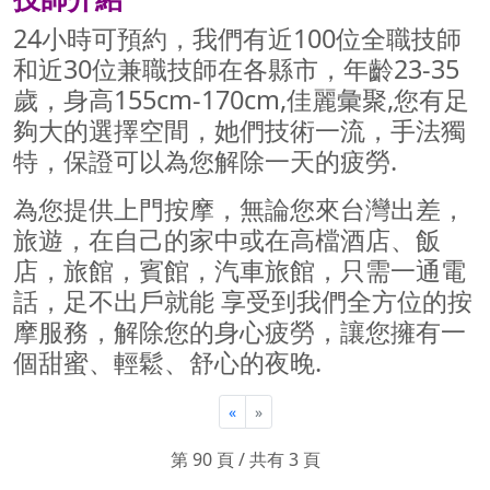
24小時可預約，我們有近100位全職技師
和近30位兼職技師在各縣市，年齡23-35
歲，身高155cm-170cm,佳麗彙聚,您有足
夠大的選擇空間，她們技術一流，手法獨
特，保證可以為您解除一天的疲勞.
為您提供上門按摩，無論您來台灣出差，
旅遊，在自己的家中或在高檔酒店、飯
店，旅館，賓館，汽車旅館，只需一通電
話，足不出戶就能 享受到我們全方位的按
摩服務，解除您的身心疲勞，讓您擁有一
個甜蜜、輕鬆、舒心的夜晚.
«
»
第 90 頁 / 共有 3 頁